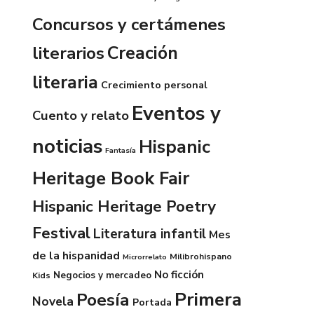
Concursos y certámenes
Creación
literarios
literaria
Crecimiento personal
Eventos y
Cuento y relato
noticias
Hispanic
Fantasía
Heritage Book Fair
Hispanic Heritage Poetry
Festival
Literatura infantil
Mes
de la hispanidad
Milibrohispano
Microrrelato
No ficción
Negocios y mercadeo
Kids
Primera
Poesía
Novela
Portada