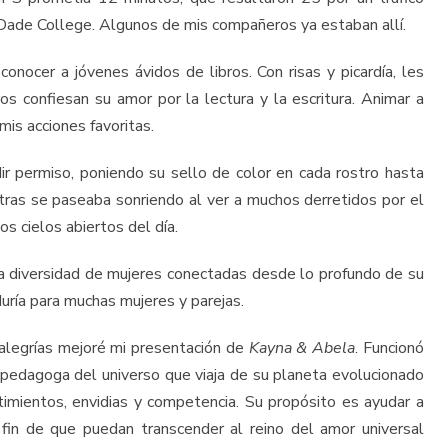
i Dade College. Algunos de mis compañeros ya estaban allí.
nocer a jóvenes ávidos de libros. Con risas y picardía, les
os confiesan su amor por la lectura y la escritura. Animar a
is acciones favoritas.
dir permiso, poniendo su sello de color en cada rostro hasta
ntras se paseaba sonriendo al ver a muchos derretidos por el
os cielos abiertos del día.
 a diversidad de mujeres conectadas desde lo profundo de su
duría para muchas mujeres y parejas.
s alegrías mejoré mi presentación de
Kayna & Abela
. Funcionó
a pedagoga del universo que viaja de su planeta evolucionado
timientos, envidias y competencia. Su propósito es ayudar a
 fin de que puedan transcender al reino del amor universal