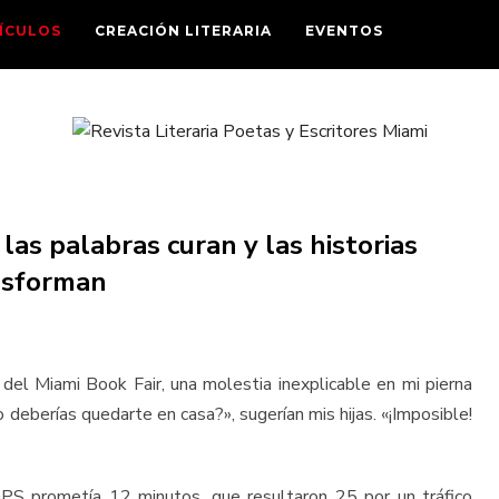
ÍCULOS
CREACIÓN LITERARIA
EVENTOS
las palabras curan y las historias
nsforman
del Miami Book Fair, una molestia inexplicable en mi pierna
o deberías quedarte en casa?», sugerían mis hijas. «¡Imposible!
 GPS prometía 12 minutos, que resultaron 25 por un tráfico