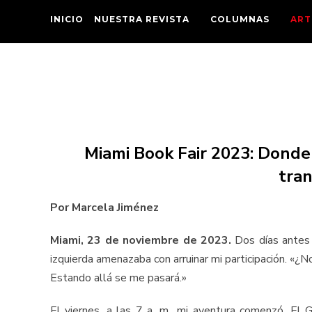
INICIO
NUESTRA REVISTA
COLUMNAS
ART
Miami Book Fair 2023: Donde 
tra
Por Marcela Jiménez
Miami, 23 de noviembre de 2023.
Dos días antes 
izquierda amenazaba con arruinar mi participación. «¿N
Estando allá se me pasará.»
El viernes, a las 7 a. m., mi aventura comenzó. El