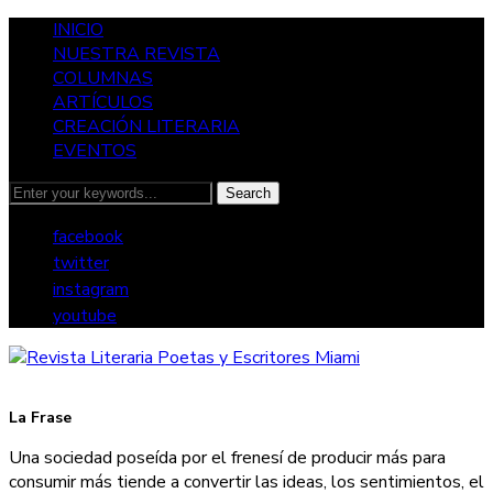
INICIO
NUESTRA REVISTA
COLUMNAS
ARTÍCULOS
CREACIÓN LITERARIA
EVENTOS
facebook
twitter
instagram
youtube
La Frase
Una sociedad poseída por el frenesí de producir más para
consumir más tiende a convertir las ideas, los sentimientos, el