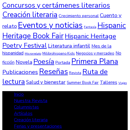
Concursos y certámenes literarios
Creación literaria
Cuento y
Crecimiento personal
Eventos y noticias
Hispanic
relato
Fantasía
Heritage Book Fair
Hispanic Heritage
Poetry Festival
Literatura infantil
Mes de la
hispanidad
No
Negocios y mercadeo
Milibrohispano Kids
Microrrelato
Primera Plana
Poesía
Novela
ficción
Portada
Reseñas
Ruta de
Publicaciones
Revista
lectura
Salud y bienestar
Talleres
Summer Book Fair
Viajes
Inicio
Nuestra Revista
Columnistas
Artículos
Creación literaria
Ferias y presentaciones