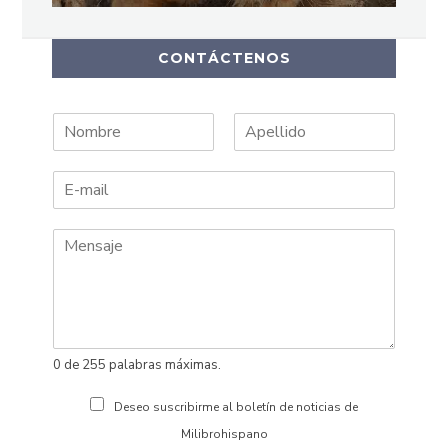
CONTÁCTENOS
N
A
o
p
m
e
b
l
r
l
e
i
d
o
s
0 de 255 palabras máximas.
Deseo suscribirme al boletín de noticias de
Milibrohispano