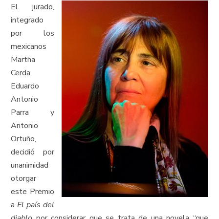
El jurado,
integrado
por los
mexicanos
Martha
Cerda,
Eduardo
Antonio
Parra y
Antonio
Ortuño,
decidió por
unanimidad
otorgar
este Premio
a
El país del
diablo
por considerar que se trata de una novela “que