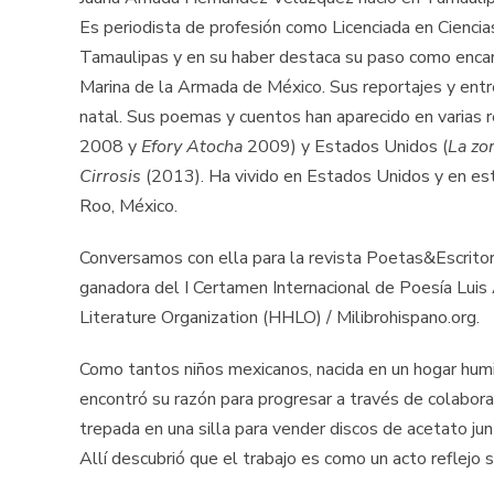
Es periodista de profesión como Licenciada en Cienci
Tamaulipas y en su haber destaca su paso como encarg
Marina de la Armada de México. Sus reportajes y entr
natal. Sus poemas y cuentos han aparecido en varias re
2008 y
Efory Atocha
2009) y Estados Unidos (
La zor
Cirrosis
(2013). Ha vivido en Estados Unidos y en es
Roo, México.
Conversamos con ella para la revista Poetas&Escritor
ganadora del I Certamen Internacional de Poesía Lui
Literature Organization (HHLO) / Milibrohispano.org.
Como tantos niños mexicanos, nacida en un hogar hum
encontró su razón para progresar a través de colabora
trepada en una silla para vender discos de acetato ju
Allí descubrió que el trabajo es como un acto reflejo s