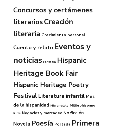
Concursos y certámenes
Creación
literarios
literaria
Crecimiento personal
Eventos y
Cuento y relato
noticias
Hispanic
Fantasía
Heritage Book Fair
Hispanic Heritage Poetry
Festival
Literatura infantil
Mes
de la hispanidad
Milibrohispano
Microrrelato
No ficción
Negocios y mercadeo
Kids
Primera
Poesía
Novela
Portada