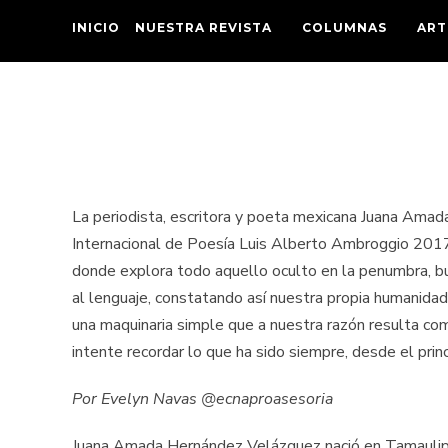
INICIO
NUESTRA REVISTA
COLUMNAS
ART
La periodista, escritora y poeta mexicana Juana Ama
Internacional de Poesía Luis Alberto Ambroggio 201
donde explora todo aquello oculto en la penumbra, bu
al lenguaje, constatando así nuestra propia humanidad
una maquinaria simple que a nuestra razón resulta comp
intente recordar lo que ha sido siempre, desde el prin
Por Evelyn Navas @ecnaproasesoria
Juana Amada Hernández Velázquez nació en Tamaulipas