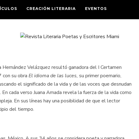
ÍCULOS
CREACIÓN LITERARIA
EVENTOS
da Hernández Velázquez resultó ganadora del I Certamen
7 con su obra
El idioma de las luces,
su primer poemario,
scando el significado de la vida y de las voces que desnudan
. En cada verso Juana Amada revela la fuerza de la vida como
leja. En sus líneas hay una posibilidad de que el lector
cipio del tiempo.
, México. A sus 34 años se considera poeta y narradora.