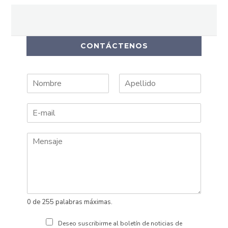
CONTÁCTENOS
N
A
o
p
m
e
b
l
r
l
e
i
d
o
s
0 de 255 palabras máximas.
Deseo suscribirme al boletín de noticias de