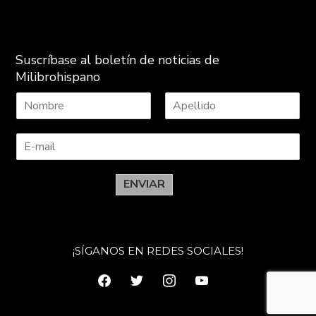
Suscríbase al boletín de noticias de
Milibrohispano
N
A
o
p
m
e
b
l
r
l
e
i
ENVIAR
d
o
s
¡SÍGANOS EN REDES SOCIALES!
facebook
twitter
instagram
youtube