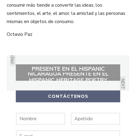
consumir más tiende a convertir las ideas, los
sentimientos, el arte, el amor, la amistad y las personas
mismas en objetos de consumo.
Octavio Paz
PREVIOUS
MARÍA PALITACHI POR
REPÚBLICA DOMINICANA
DANILO LÓPEZ ROMÁN POR
PRESENTE EN EL HISPANIC
NICARAGUA PRESENTE EN EL
HERITAGE POETRY FESTIVAL Y EL
HISPANIC HERITAGE POETRY
HISPANIC BOOK FAIR 2018
NEXT
FESTIVAL 2018
CONTÁCTENOS
N
A
o
p