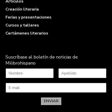
Artículos
Creación literaria
Ferias y presentaciones
Cursos y talleres
Certámenes literarios
Suscríbase al boletín de noticias de
Milibrohispano
N
A
o
p
m
e
b
l
r
l
e
i
ENVIAR
d
o
s