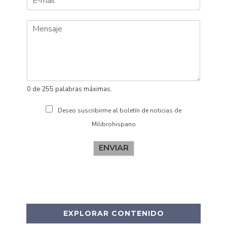
m
e
b
l
r
l
e
i
d
o
s
0 de 255 palabras máximas.
Deseo suscribirme al boletín de noticias de
Milibrohispano
ENVIAR
EXPLORAR CONTENIDO