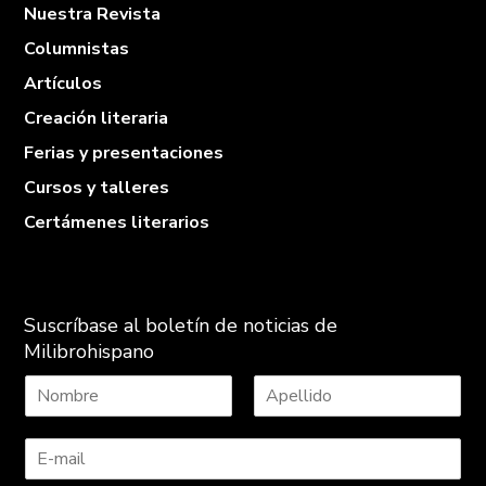
Nuestra Revista
Columnistas
Artículos
Creación literaria
Ferias y presentaciones
Cursos y talleres
Certámenes literarios
Suscríbase al boletín de noticias de
Milibrohispano
N
A
o
p
m
e
b
l