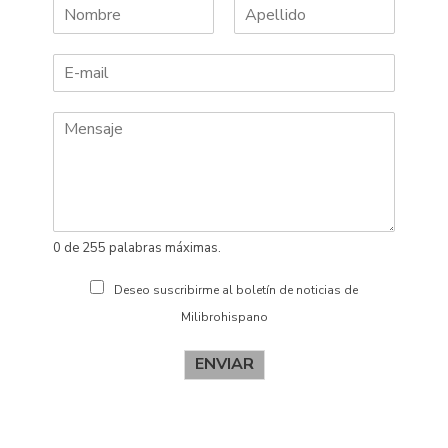
N
A
o
p
m
e
b
l
r
l
e
i
d
o
s
0 de 255 palabras máximas.
Deseo suscribirme al boletín de noticias de
Milibrohispano
ENVIAR