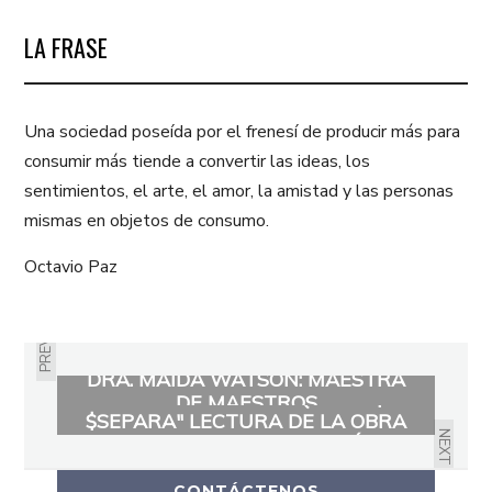
LA FRASE
Una sociedad poseída por el frenesí de producir más para
consumir más tiende a convertir las ideas, los
sentimientos, el arte, el amor, la amistad y las personas
mismas en objetos de consumo.
Octavio Paz
PREVIOUS
ARTSPOKEN 08/21/16: NO SE
DRA. MAIDA WATSON: MAESTRA
PIERDA "EL DÓLAR QUE NO$
DE MAESTROS
$SEPARA" LECTURA DE LA OBRA
NEXT
DE TEATRO DE JORGE ANCÍZAR
MEJÍA
CONTÁCTENOS