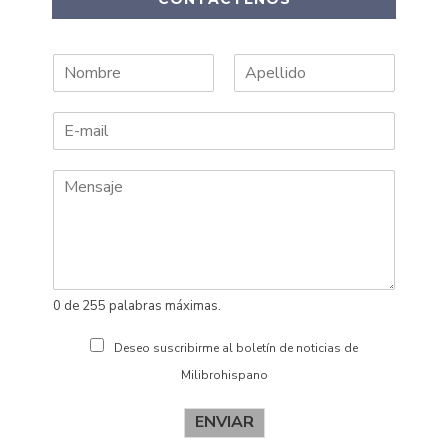
N
A
o
p
m
e
b
l
r
l
e
i
d
o
s
0 de 255 palabras máximas.
Deseo suscribirme al boletín de noticias de
Milibrohispano
ENVIAR