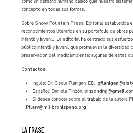
como un derecho humano básico guía nuestro sistem
concepto en todas sus formas.
Sobre
Snow Fountain Press
: Editorial establecida
reconocimientos literarios en su portafolio de obras p
infantil y juvenil. La editorial ha centrado sus esfuer
público infantil y juvenil que promuevan la diversidad 
preservación del medioambiente; algunas de estas obr
Contactos:
Inglés: Dr. Gisela Flanigan, ED.
gflanigan@sist
Español: Daniela Pinzón,
pinzondmj@gmail.c
Si desea conocer sobre el trabajo de la autora Pi
Pilarv@milibrohispano.org
LA FRASE