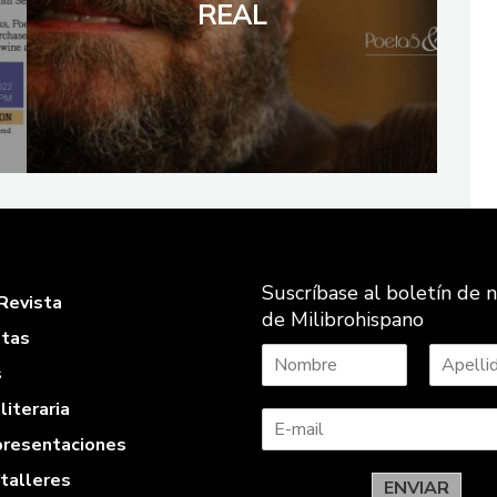
REAL
Suscríbase al boletín de n
Revista
de Milibrohispano
stas
s
N
A
literaria
o
p
m
e
 presentaciones
b
l
r
l
 talleres
e
i
ENVIAR