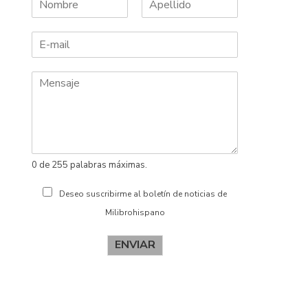
N
A
o
p
m
e
b
l
r
l
e
i
d
o
s
0 de 255 palabras máximas.
Deseo suscribirme al boletín de noticias de
Milibrohispano
ENVIAR