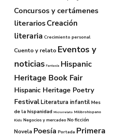
Concursos y certámenes
Creación
literarios
literaria
Crecimiento personal
Eventos y
Cuento y relato
noticias
Hispanic
Fantasía
Heritage Book Fair
Hispanic Heritage Poetry
Festival
Literatura infantil
Mes
de la hispanidad
Milibrohispano
Microrrelato
No ficción
Negocios y mercadeo
Kids
Primera
Poesía
Novela
Portada