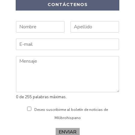
CONTÁCTENOS
N
A
o
p
m
e
b
l
r
l
e
i
d
o
s
0 de 255 palabras máximas.
Deseo suscribirme al boletín de noticias de
Milibrohispano
ENVIAR