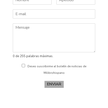
N
A
o
p
m
e
b
l
r
l
e
i
d
o
s
0 de 255 palabras máximas.
Deseo suscribirme al boletín de noticias de
Milibrohispano
ENVIAR