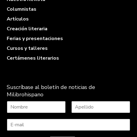
Columnistas
Artículos
Creación literaria
Ferias y presentaciones
Cursos y talleres
Certámenes literarios
Suscríbase al boletín de noticias de
Milibrohispano
N
A
o
p
m
e
b
l
r
l