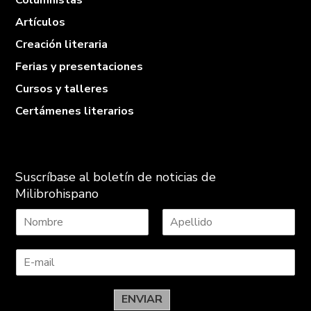
Columnistas
Artículos
Creación literaria
Ferias y presentaciones
Cursos y talleres
Certámenes literarios
Suscríbase al boletín de noticias de
Milibrohispano
N
A
o
p
m
e
b
l
r
l
e
i
ENVIAR
d