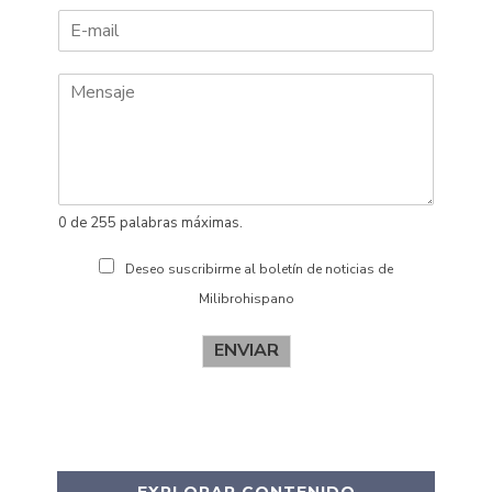
o
p
m
e
b
l
r
l
e
i
d
o
s
0 de 255 palabras máximas.
Deseo suscribirme al boletín de noticias de
Milibrohispano
ENVIAR