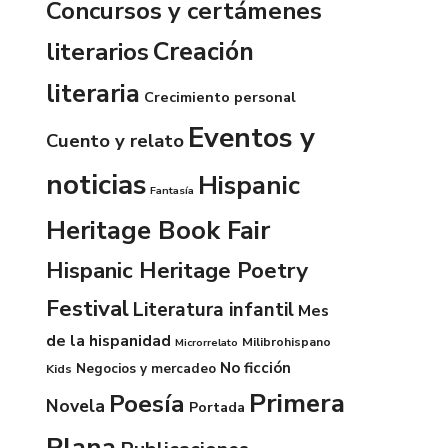
Concursos y certámenes
Creación
literarios
literaria
Crecimiento personal
Eventos y
Cuento y relato
noticias
Hispanic
Fantasía
Heritage Book Fair
Hispanic Heritage Poetry
Festival
Literatura infantil
Mes
de la hispanidad
Milibrohispano
Microrrelato
No ficción
Negocios y mercadeo
Kids
Primera
Poesía
Novela
Portada
Plana