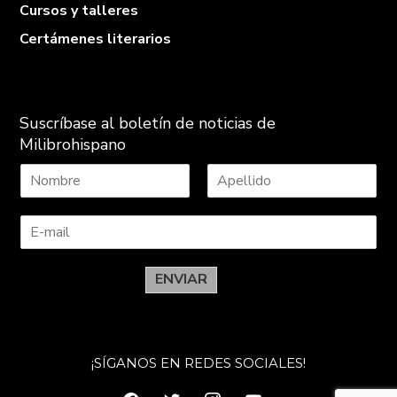
Cursos y talleres
Certámenes literarios
Suscríbase al boletín de noticias de
Milibrohispano
N
A
o
p
m
e
b
l
r
l
e
i
ENVIAR
d
o
s
¡SÍGANOS EN REDES SOCIALES!
facebook
twitter
instagram
youtube