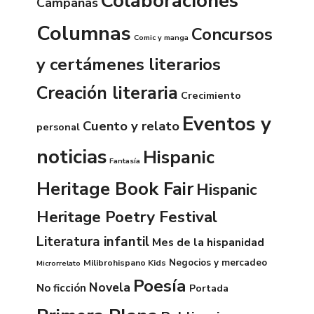
Colaboraciones
Campañas
Columnas
Concursos
Comic y manga
y certámenes literarios
Creación literaria
Crecimiento
Eventos y
Cuento y relato
personal
noticias
Hispanic
Fantasía
Heritage Book Fair
Hispanic
Heritage Poetry Festival
Literatura infantil
Mes de la hispanidad
Negocios y mercadeo
Milibrohispano Kids
Microrrelato
Poesía
Novela
No ficción
Portada