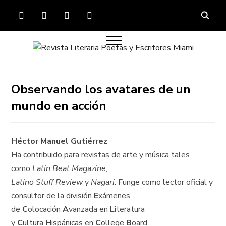
FACEBOOK
TWITTER
INSTAGRAM
YOUTUBE
Observando los avatares de un
mundo en acción
Héctor Manuel Gutiérrez
Ha contribuido para revistas de arte y música tales
como
Latin Beat Magazine
,
Latino Stuff Review
y
Nagari
. Funge como lector oficial y
consultor de la división
E
xámenes
de
C
olocación
A
vanzada en
L
iteratura
y
C
ultura
H
ispánicas en
C
ollege
B
oard.