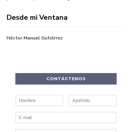
Desde mi Ventana
Héctor Manuel Gutiérrez
CONTÁCTENOS
N
A
o
p
m
e
b
l
r
l
e
i