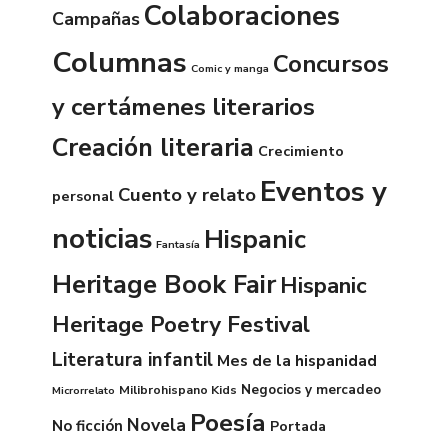
Colaboraciones
Campañas
Columnas
Concursos
Comic y manga
y certámenes literarios
Creación literaria
Crecimiento
Eventos y
Cuento y relato
personal
noticias
Hispanic
Fantasía
Heritage Book Fair
Hispanic
Heritage Poetry Festival
Literatura infantil
Mes de la hispanidad
Negocios y mercadeo
Milibrohispano Kids
Microrrelato
Poesía
Novela
No ficción
Portada