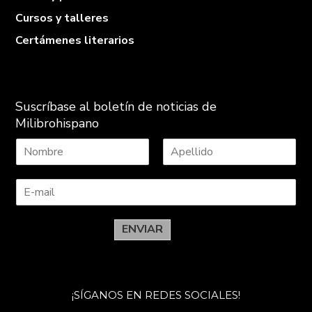
Cursos y talleres
Certámenes literarios
Suscríbase al boletín de noticias de
Milibrohispano
N
A
o
p
m
e
b
l
r
l
e
i
ENVIAR
d
o
s
¡SÍGANOS EN REDES SOCIALES!