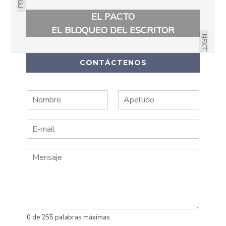
EL PACTO
EL BLOQUEO DEL ESCRITOR
NEXT
CONTÁCTENOS
N
A
o
p
m
e
b
l
r
l
e
i
d
o
s
0 de 255 palabras máximas.