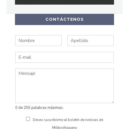
CONTÁCTENOS
N
A
o
p
m
e
b
l
r
l
e
i
d
o
s
0 de 255 palabras máximas.
Deseo suscribirme al boletín de noticias de
Milibrohispano