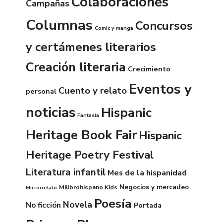
Colaboraciones
Campañas
Columnas
Concursos
Comic y manga
y certámenes literarios
Creación literaria
Crecimiento
Eventos y
Cuento y relato
personal
noticias
Hispanic
Fantasía
Heritage Book Fair
Hispanic
Heritage Poetry Festival
Literatura infantil
Mes de la hispanidad
Negocios y mercadeo
Milibrohispano Kids
Microrrelato
Poesía
Novela
No ficción
Portada