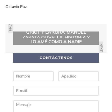
Octavio Paz
PREVIOUS
RESEÑA: DUMETZ, Y. (2023). EL
GRIOT Y LA KORA. MANUEL
ZAPATA OLIVELLA. HISTORIA Y
LO AMÉ COMO A NADIE
PENSAMIENTO
NEXT
CONTÁCTENOS
N
A
o
p
m
e
b
l
r
l
e
i
d
o