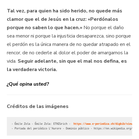
Tal vez, para quien ha sido herido, no quede más
clamor que el de Jesús en la cruz: «Perdónalos
porque no saben lo que hacen.»
No porque el daño
sea menor ni porque la injusticia desaparezca, sino porque
el perdón es la única manera de no quedar atrapado en el
rencor, de no cederle al dolor el poder de amargarnos la
vida.
Seguir adelante, sin que el mal nos defina, es
la verdadera victoria.
¿Qué opina usted?
Créditos de las imágenes
- Émile Zola - Émile Zola: ETHZürich -  
https://www.e-periodica.ch/digbib/view?pid
- Portada del periódico L’Aurore - Dominio público - https://en.wikipedia.org/wiki