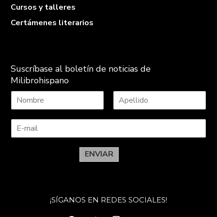
Cursos y talleres
Certámenes literarios
Suscríbase al boletín de noticias de
Milibrohispano
N
A
o
p
m
e
b
l
r
l
e
i
ENVIAR
d
o
s
¡SÍGANOS EN REDES SOCIALES!