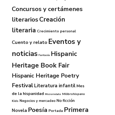
Concursos y certámenes
Creación
literarios
literaria
Crecimiento personal
Eventos y
Cuento y relato
noticias
Hispanic
Fantasía
Heritage Book Fair
Hispanic Heritage Poetry
Festival
Literatura infantil
Mes
de la hispanidad
Milibrohispano
Microrrelato
No ficción
Negocios y mercadeo
Kids
Primera
Poesía
Novela
Portada