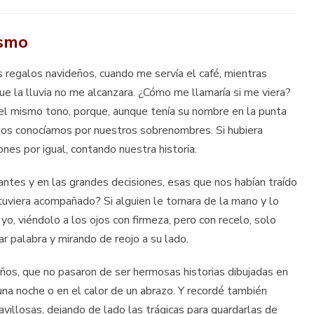
ismo
 regalos navideños, cuando me servía el café, mientras
e la lluvia no me alcanzara. ¿Cómo me llamaría si me viera?
 el mismo tono, porque, aunque tenía su nombre en la punta
 nos conocíamos por nuestros sobrenombres. Si hubiera
ones por igual, contando nuestra historia.
ntes y en las grandes decisiones, esas que nos habían traído
estuviera acompañado? Si alguien le tomara de la mano y lo
 yo, viéndolo a los ojos con firmeza, pero con recelo, solo
iar palabra y mirando de reojo a su lado.
os, que no pasaron de ser hermosas historias dibujadas en
e una noche o en el calor de un abrazo. Y recordé también
villosas, dejando de lado las trágicas para guardarlas de