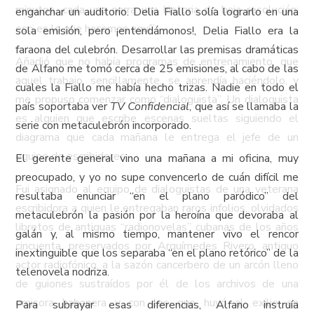
minutos, cada uno narra una historia de baja resolución:
enganchar un auditorio. Delia Fiallo solía lograrlo en una
eso es lo que hacemos aquí”.
sola emisión, pero ¡entendámonos!, Delia Fiallo era la
faraona del culebrón. Desarrollar las premisas dramáticas
Añadió que no había programas de entrenamiento, que
de Alfano me tomó cerca de 25 emisiones, al cabo de las
aquel trabajo, sencillamente, se aprendía haciéndolo, y
cuales la Fiallo me había hecho trizas. Nadie en todo el
me propuso comenzar como “dialoguista”. Un dialoguista
país soportaba ver
TV Confidencial
, que así se llamaba la
es alguien que escribe escenas sueltas siguiendo el
serie con metaculebrón incorporado.
diagrama que cada mañana le entrega el jefe de un
equipo de escribidores.
El gerente general vino una mañana a mi oficina, muy
preocupado, y yo no supe convencerlo de cuán difícil me
Fui asignado al equipo de dialoguistas de una veterana
resultaba enunciar “en el plano paródico” del
escribidora a quien le entregaban raros infolios, olvidados
metaculebrón la pasión por la heroína que devoraba al
libretos de antiguas “radionovelas” cubanas de los años
galán y, al mismo tiempo, mantener vivo el rencor
cincuenta, preservados por Arquímedes Rivero, antiguo
inextinguible que los separaba “en el plano retórico” de la
actor radiofónico, a la sazón cancerbero de un arcón lleno
telenovela nodriza.
de guiones sustraídos por él de los archivos de una
emisora habanera y con los que huyó al exilio en
Para subrayar esas diferencias, Alfano instruía