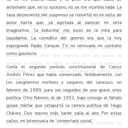
antemano que, en lo sucesivo, no se me ocurriría nada. La
Según la preceptiva de sus escribidores, el episodio de
tasa decreciente del suspenso se convirtió en mi sello de
telenovela ideal está hecho de recapitulaciones,
autor hasta que, ya agotada al parecer mi veta
arbitrarios aplazamientos, digresiones, buenos o malos
imaginativa, “la industria” me puso en la mira para
augurios, malvados designios secretos (proferidos
liquidarme. La comidilla del gremio era que la hoy
invariablemente en voz alta y en
big close-up
por la
expropiada Radio Caracas TV no renovaría mi contrato
villana), y apenas el atisbo de algún inminente
como guionista.
acontecimiento, algo que imprima solo una pizca de
tracción al relato. Al cabo, la idea es que la serie se
Corría el segundo período constitucional de Carlos
prolongue, así sea a la rastra, durante al menos 120
Andrés Pérez que había comenzado, fatídicamente, con
episodios.
los sangrientos motines y saqueos del caracazo, en
febrero de 1989, para ser seguidos de una grave crisis
No ahondaré en esta noción del género que Televisa de
política. Otro febrero, el de 1992, trajo consigo el fallido
México ha logrado imponer como canónico en el resto del
golpe militar que catapultó la carrera política de Hugo
continente hasta hacer de ella
vulgata
y espejo de todos
Chávez. Dos meses más tarde salía al aire
Por estas
los tópicos del populismo latinoamericano. Trataré
calles
, mi telenovela de “comentario social”.
primero de justificar por qué reputo la escritura de