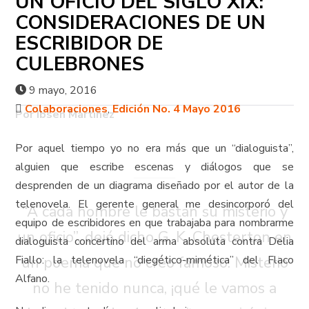
UN OFICIO DEL SIGLO XIX:
CONSIDERACIONES DE UN
ESCRIBIDOR DE
CULEBRONES
9 mayo, 2016
Colaboraciones
,
Edición No. 4 Mayo 2016
Por Ibsen Martínez
I
Por aquel tiempo yo no era más que un “dialoguista”,
alguien que escribe escenas y diálogos que se
desprenden de un diagrama diseñado por el autor de la
telenovela. El gerente general me desincorporó del
“A cada hombre le bastan su misterio y
equipo de escribidores en que trabajaba para nombrarme
un oficio”, dejó dicho G. K. Chesterton en
dialoguista concertino del arma absoluta contra Delia
Fiallo: la telenovela “diegético-mimética” del Flaco
un poema que no creo famoso. Misterio
Alfano.
no he tenido nunca, ¡qué le vamos a