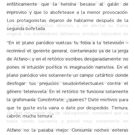
Venezuela, poco después del arribo de Fidel Castro al
enfáticamente que la heroína besase al galán de
poder en 1959.
improviso y que lo abofetease a la menor provocación.
Los protagonistas dejaron de hablarme después de la
A partir de aquellos libretos, y sin afectar su trama
segunda bofetada.
original, los escribidores debíamos producir episodios de
una hora, que se atuvieran a una metódica transposición
“En el plano paródico vuelcas tu fobia a la televisión –
lexical: donde decía guagua debía decir autobús, donde
recriminó el gerente general, contaminado ya de la jerga
decía espejuelos debía decir lentes, donde decía malanga
de Alfano–, y en el retórico escribes desganadamente: no
debía decir ocumo; donde dijese Santiago de Cuba,
pones ni intuición poética ni imaginación narrativa. En el
Matanzas, Cienfuegos o La Habana debería decir
plano paródico ves solamente un campo catártico donde
Maracaibo, Cumaná, Mérida o Caracas, y donde dijese
desfogar tus prejuicios seudointelectuales contra el
chévere podía y debía decirse chévere, voz cubana ya por
género telenovela. En el retórico te funciona solamente
entonces y para siempre universal en nuestra América.
la grafomanía. Concéntrate, ¿quieres? Date motivos para
que te guste esta vaina o date por despedido. Ternura,
Al final del primer día de “dialoguismo”, consideré que ya
cabrón, mucha ternura”.
había tenido bastante y pensé muy seriamente en
regresar a los programas radiofónicos de divulgación
Alfano no la pasaba mejor. Consumía noches enteras