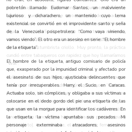
Se atribuye a un líder obrero asturiano, Saturnino
pobretón llamado Eudomar Santos, un malviviente
Martínez, que en Cuba se hizo torcedor de tabaco, el
lujurioso y dicharachero, un mantenido cuyo lema
haber llevado por vez primera la lectura a la fábrica El
existencial se convirtió en el improvidente santo y seña
Fígaro, hacia 1865. El catálogo de lecturas alternaba
de la Venezuela pospetrolera: “Como vaya viniendo,
obras del realismo social del siglo XIX europeo con
vamos viendo”. El otro era un asesino en serie: “El hombre
naturalismo costumbrista criollo. Muy pronto, la práctica
de la etiqueta”.
cundió entre tabaqueros con rapidez que hoy llamaríamos
El hombre de la etiqueta, antiguo comisario de policía
“viral”.
que, exasperado por la impunidad criminal y afectado por
Guillermo Cabrera Infante, gran fumador de puros
el asesinato de sus hijos, ajusticiaba delincuentes que
habanos, escribió con admiración que esos “lectores
tenía por irrecuperables. Harry, el Sucio, en Caracas.
profesionales leían, en Cuba, a los torcedores de los
Actuaba solo, sin cómplices, y obligaba a sus víctimas a
puros, de acuerdo con lo que ellos les pedían. Y el gran
colocarse en el dedo gordo del pie una etiqueta de las
entretenimiento colectivo era
que usan en la morgue para identificar los cadáveres. En
El conde de Montecristo
(una obra tan famosa que hay una línea de puros llamada
la etiqueta, la víctima apuntaba sus pecados. Mi
Montecristo). Curiosamente, el equivalente femenino de
personaje exterminaba atracadores, asesinos