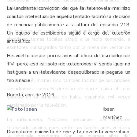
tabaquería también fue declarado “contaminante” de
indeseables ideas agitadoras del clima social y vetado en
La lancinante convicción de que la telenovela me hizo
varias ocasiones por el capitán general español.
coautor intelectual de aquel atentado facilitó la decisión
de renunciar públicamente a la altura del episodio 218.
Al comenzar el siglo XX, la demanda de autores que
Un equipo de escribidores siguió a cargo del culebrón
abordaran temas locales atrajo a la radio comercial a
antipolítico.
escritores consagrados tanto por la mesa del lector de
tabaco como por la literatura “de tapa dura”. Figuras
He vuelto desde pocos años al oficio de escribidor de
como Félix Pita Rodríguez y el inefable Félix B. Caignet.
TV, pero, eso sí: solo de culebrones y series que no
Dueño de una hermosa voz, Caignet fue no solo lector de
instiguen a un televidente desequilibrado a pegarle un
tabaquería él mismo, sino también locutor de sus propios
tiro a nadie.
radiodramas, como
El derecho de nacer
, quizá el más
Bogotá, abril de 2016
exitoso en la América de habla española, mil veces
versionado por la televisión.
Ibsen
Martínez.
La radionovela, “reactivo precursor” del culebrón
televisado, advino, pues, entre los tardíos años veinte y
Dramaturgo, guionista de cine y tv, novelista venezolano.
la segunda posguerra. Son los mismos años del