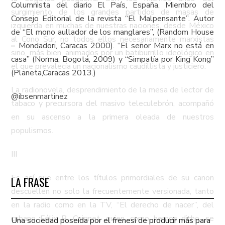
Columnista del diario El País, España. Miembro del
surgimiento de los grandes partidos de masas de
Consejo Editorial de la revista “El Malpensante”. Autor
izquierda en muchas de nuestras naciones, desde México
de “El mono aullador de los manglares”, (Random House
al Cono Sur, no todos ellos necesariamente marxistas
– Mondadori, Caracas 2000). “El señor Marx no está en
sino, más bien, animados por un batiburrillo ideológico en
casa” (Norma, Bogotá, 2009) y “Simpatía por King Kong”
el que prevalecía un nacionalismo caudillista y justiciero.
(Planeta,Caracas 2013.)
La radionovela, desprendimiento de la mesa de lector de
@ibsenmartinez
tabaco y precursora del masivo teleculebrón, acompañó
en su ascenso a la primera oleada de nuestros
populismos.
III
Es así que entre los títulos primordiales de su canon
LA FRASE
descuellen no solo la frecuentemente versionada, tanto
en la radio como en la TV, “El derecho de nacer”, del
cubano Félix B. Caignet, quien, como hemos dicho, se
Una sociedad poseída por el frenesí de producir más para