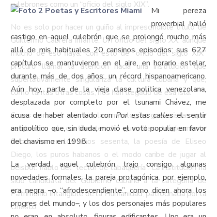
culebrones como un “oficio del siglo XIX”.
Mi pereza
proverbial halló
No es solo por hacer un guiño al imprescindible título de
castigo en aquel culebrón que se prolongó mucho más
Guillermo Cabrera Infante,
Un oficio del siglo XX
, aunque
allá de mis habituales 20 cansinos episodios: sus 627
mucho de eso haya. Con esto de “oficio del siglo XIX”
capítulos se mantuvieron en el aire, en horario estelar,
procuro llamar la atención hacia una institución que
durante más de dos años: un récord hispanoamericano.
superlativamente singulariza la cultura cubana y que,
Aún hoy, parte de la vieja clase política venezolana,
como tantas otras cosas, nos han llegado de esa isla.
desplazada por completo por el tsunami Chávez, me
Cosas como el mambo, las mitologías guevaristas que
acusa de haber alentado con
Por estas calles
el sentir
sembraron el continente de guerrillas trágicamente
antipolítico que, sin duda, movió el voto popular en favor
fracasadas en los años sesenta, la poesía de Eliseo
del chavismo en 1998.
Diego, los puros habanos o el modo caribe de jugar al
La verdad, aquel culebrón trajo consigo algunas
béisbol: hablo del “lector de tabaquería”. La institución ha
novedades formales: la pareja protagónica, por ejemplo,
sido candidata del Gobierno cubano a la categoría de
era negra –o “afrodescendiente”, como dicen ahora los
Patrimonio Intangible de la Humanidad, patrocinada por la
progres del mundo–, y los dos personajes más populares
Unesco.
no eran, en absoluto, figuras edificantes. Uno era un