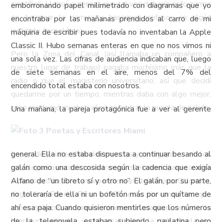
científica. Llegué a pensar que tal vez debería esforzarme
emborronando papel milimetrado con diagramas que yo
en terminar la carrera y hacerme profesor en algún
encontraba por las mañanas prendidos al carro de mi
instituto tecnológico.
máquina de escribir pues todavía no inventaban la Apple
Classic II. Hubo semanas enteras en que no nos vimos ni
Pero la Zona del Canal (así llamaba un compañero a
una sola vez. Las cifras de audiencia indicaban que, luego
nuestro lugar de trabajo) pagaba muchísimo más que la
de siete semanas en el aire, menos del 7% del
radio o que el magisterio universitario, así que decidí
encendido total estaba con nosotros.
quedarme por un tiempo, mientras daba con algo mejor,
pero me tomó muchos años encontrar la puerta de salida.
Una mañana, la pareja protagónica fue a ver al gerente
Luego de veinte años de renuncias y reenganches, en los
general. Ella no estaba dispuesta a continuar besando al
que llegué a escribir unos treinta culebrones para canales
galán como una descosida según la cadencia que exigía
o casas productoras independientes de México, Colombia,
Alfano de “un libreto sí y otro no”. El galán, por su parte,
Argentina, Puerto Rico y USA, esto sin contar las que
no toleraría de ella ni un bofetón más por un quítame de
nunca salieron al aire e innúmeras adaptaciones de la
ahí esa paja. Cuando quisieron mentirles que los números
literatura nacional y universal, dejé la telenovela en
de la telenovela estaban subiendo, paulatina pero