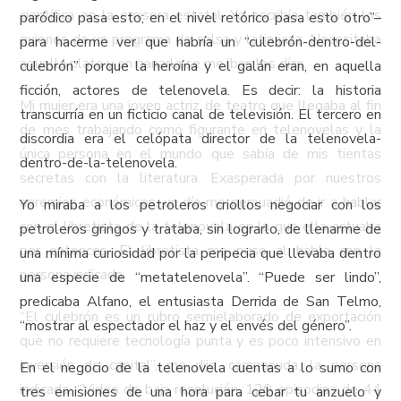
científica en la emisora estatal. Yo escribía también los
paródico pasa esto; en el nivel retórico pasa esto otro”–
guiones de un programa de salsa y latin jazz. Necesitaba
para hacerme ver que habría un “culebrón-dentro-del-
aquella plata y en ganarla se me iban los días.
culebrón” porque la heroína y el galán eran, en aquella
ficción, actores de telenovela. Es decir: la historia
Mi mujer era una joven actriz de teatro que llegaba al fin
transcurría en un ficticio canal de televisión. El tercero en
de mes trabajando como figurante en telenovelas y la
discordia era el celópata director de la telenovela-
única persona en el mundo que sabía de mis tientas
dentro-de-la-telenovela.
secretas con la literatura. Exasperada por nuestros
apremios económicos, un día me persuadió de ir a hablar
Yo miraba a los petroleros criollos negociar con los
con el libretista de la telenovela en la que ella actuaba
petroleros gringos y trataba, sin lograrlo, de llenarme de
por entonces. El libretista me puso al habla con la
una mínima curiosidad por la peripecia que llevaba dentro
persona indicada.
una especie de “metatelenovela”. “Puede ser lindo”,
predicaba Alfano, el entusiasta Derrida de San Telmo,
“El culebrón es un rubro semielaborado de exportación
“mostrar al espectador el haz y el envés del género”.
que no requiere tecnología punta y es poco intensivo en
inversión de capital”, me dijo, campanuda, la persona
En el negocio de la telenovela cuentas a lo sumo con
indicada. “Video de baja resolución, 120 episodios de 44
tres emisiones de una hora para cebar tu anzuelo y