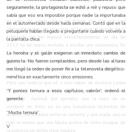
1993, creyendo que sería para siempre.
seguramente, la protagonista se echó a reír y repuso que
sabía que eso era imposible porque nadie la importunaba
Al cabo de varios libros de ficción con los que creí
en el automercado desde hacía semanas. Contó que en la
“desembrujarme” de ella, pero en los que el mundo de la
peluquería habían llegado a preguntarle cuándo volvería a
televisión se me impuso irresistiblemente, un día de
la pantalla chica.
2013 fui de nuevo invitado a escribir una telenovela. En
el ínterin llegué a ganarme la vida con una columna en
La heroína y el galán exigieron un inmediato cambio de
inglés sobre historia económica latinoamericana (una
guionista. No fueron complacidos, pero desde las alturas
pasión secreta) y mucho articulismo de asunto político.
me llegó la orden de poner fin a la telenovela diegético-
mimética en exactamente cinco emisiones.
Pero casi todo lo que sé, o creo saber, de América Latina
lo aprendí como escribidor de culebrones de “invariable
“Y ponles ternura a esos capítulos, cabrón”, ordenó el
invención”. Aprendí, por ejemplo, que la nuez de un
gerente.
culebrón de éxito no es una bobalicona historieta de
“Mucha ternura”.
amores contrariados entre un señorito y una criada, sino ni
más ni menos que una fábula acerca de cómo escapar de
V
la pobreza sin antes crear riqueza.