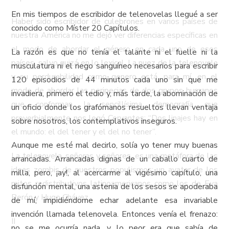
En mis tiempos de escribidor de telenovelas llegué a ser
Haber sido escribidor de culebrones en varios países de
conocido como Míster 20 Capítulos.
nuestra América no me dejó ver diferencias específicas en
el modo de abordar el género en cada uno de esos
La razón es que no tenía el talante ni el fuelle ni la
países, salvo quizá en lo lexical. La nuez de la telenovela
musculatura ni el riego sanguíneo necesarios para escribir
y su perdurabilidad como genero está, para mí, en el
120 episodios de 44 minutos cada uno sin que me
modo de abordar las peripecias de dos grupos humanos
invadiera, primero el tedio y, más tarde, la abominación de
que conforman la sencillísima demografía que
un oficio donde los grafómanos resueltos llevan ventaja
proverbialmente nos legó Cervantes: “Dos linajes hay en
sobre nosotros, los contemplativos inseguros.
el mundo: el del tener y el del no tener”.
Aunque me esté mal decirlo, solía yo tener muy buenas
La telenovela, señoras y señores, es una metáfora de las
arrancadas. Arrancadas dignas de un caballo cuarto de
ideas zombis de nuestros populismos: un avatar de los
milla, pero, ¡ay!, al acercarme al vigésimo capítulo, una
mitos redistributivos latinoamericanos como los de Eva
disfunción mental, una astenia de los sesos se apoderaba
Perón y Hugo Chávez.
de mí, impidiéndome echar adelante esa invariable
invención llamada telenovela. Entonces venía el frenazo:
II
no se me ocurría nada, y lo peor era que sabía de