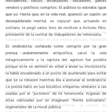
los torcedores, las mujeres –que hacían otras labores
reincidentes, narcos, estafadores, violadores, jueces
como despalillar la hoja de tabaco, separar y clasificar–,
venales y políticos corruptos. El público lo adoraba, igual
también pidieron que les leyeran a ellas, por supuesto
que yo. Hasta que, en la vida real, apareció un copión: un
novelas románticas”.
desequilibrado mental, un copycat que, actuando en
solitario, le pegó varios tiros de revólver a Antonio Ríos,
Hubo momentos en los que lectores y autores de
presidente de la central de trabajadores de Venezuela.
tabaquería se fundían en una misma persona, figuración
proletaria y cubana del aeda que, con su relato, mitiga la
El sindicalista, señalado como corrupto por la gran
pesada tarea de la tribu.
prensa, unánimemente antipolítica, salvó la vida
milagrosamente y la captura del agresor fue posible
José Martí, El Apóstol, aclamado un día por los
porque este se demoró en echar a andar su motocicleta:
tabaqueros de una fábrica de puros en Tampa, Florida,
la había encadenado a un poste de alumbrado para evitar
declaró la mesa del lector de tabaco “tribuna avanzada
que se la robasen mientras iba a asesinar al sindicalista.
de la libertad”. Y, al igual que el béisbol, considerado en
La policía halló en sus bolsillos etiquetas similares a las
aquellos años por las autoridades coloniales españolas
usadas por el “justiciero” de mi telenovela. Algunas de
como disolvente pasatiempo proyanqui, demasiado
ellas rubricadas por un imaginario “frente bolivariano”,
favorecido por los independentistas, la lectura de
regenerador de la moral pública.