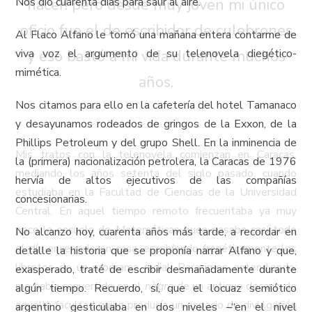
Nos dio cuarenta días para salir al aire.
hacer! pero desde muy joven mi único
oficio fue el de escribidor de culebrones
Al Flaco Alfano le tomó una mañana entera contarme de
viva voz el argumento de su telenovela diegético-
y eso bastó a mi vida durante muchos
mimética.
años.
Nos citamos para ello en la cafetería del hotel Tamanaco
y desayunamos rodeados de gringos de la Exxon, de la
Phillips Petroleum y del grupo Shell. En la inminencia de
Mis tratos con la telenovela comienzan en Caracas,
la (primera) nacionalización petrolera, la Caracas de 1976
mediando los años setenta del siglo pasado, cuando
hervía de altos ejecutivos de las compañías
estudiaba en la Facultad de Ciencias de la Universidad
concesionarias.
Central. En aquel tiempo remoto frecuentaba ya muy
poco la escuela de Matemáticas pues pasaba casi todo
No alcanzo hoy, cuarenta años más tarde, a recordar en
el día encerrado en casa, escribiendo frenéticamente los
detalle la historia que se proponía narrar Alfano y que,
libretos de un programa radial. Para irnos entendiendo:
exasperado, traté de escribir desmañadamente durante
me había convertido en el
nègre
de un antiguo decano de
algún tiempo. Recuerdo, sí, que el locuaz semiótico
aquella facultad quien producía un espacio de divulgación
argentino gesticulaba en dos niveles –“en el nivel