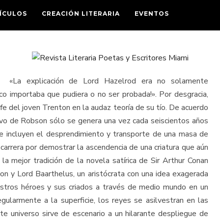
ÍCULOS
CREACIÓN LITERARIA
EVENTOS
«La explicación de Lord Hazelrod era no solamente
oco importaba que pudiera o no ser probada!». Por desgracia,
e del joven Trenton en la audaz teoría de su tío. De acuerdo
iervo de Robson sólo se genera una vez cada seiscientos años
e incluyen el desprendimiento y transporte de una masa de
 carrera por demostrar la ascendencia de una criatura que aún
la mejor tradición de la novela satírica de Sir Arthur Conan
n y Lord Baarthelus, un aristócrata con una idea exagerada
stros héroes y sus criados a través de medio mundo en un
ularmente a la superficie, los reyes se asilvestran en las
ste universo sirve de escenario a un hilarante despliegue de