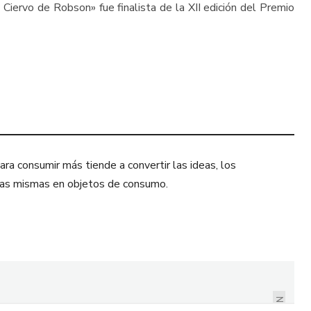
l Ciervo de Robson» fue finalista de la XII edición del Premio
ra consumir más tiende a convertir las ideas, los
sonas mismas en objetos de consumo.
FLORECIENDO EN LA
SOMBRA DE THAIS
NAVARRETE
NEXT