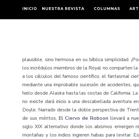
INICIO
NUESTRA REVISTA
COLUMNAS
ART
plausible, sino hermosa en su bíblica simplicidad. ¡P
los incrédulos miembros de la Royal no comparten la f
a los cálculos del famoso científico, el fantasmal c
mediante una improbable sucesión de accidentes, qu
hielo desde Alaska hasta las costas de California. La
no existe dará inicio a una descabellada aventura en 
Doyle. Narrado desde la doble perspectiva de Trento
de sus méritos,
El Ciervo de Robson
llevará a nue
siglo XIX alternativo donde los abismos emergen reg
montañas y los indios ingieren habas para levitar. E