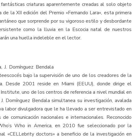
, fantásticas criaturas aparentemente creadas al solo objeto
a de la XII edición del Premio «Fernando Lara», esta primera
antáneo que sorprende por su vigoroso estilo y desbordante
rsistente como la lluvia en la Escocia natal de nuestros
arán una huella indeleble en el lector.
la, J. Domínguez Bendala
teescocés bajo la supervisión de uno de los creadores de la
oria. Desde 2001 reside en Miami (EEUU), donde dirige el
stitute, uno de los centros de referencia a nivel mundial en
. J. Domínguez Bendala simultanea su investigación, avalada
iva labor divulgadora que le ha llevado a ser entrevistado en
e comunicación nacionales e internacionales. Reconocido
Who’s Who in America, en 2010 fue seleccionado por la
al «CELLebrity doctors» a beneficio de la investigación en