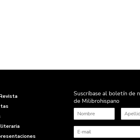
Suscríbase al boletín de n
Revista
de Milibrohispano
stas
s
N
A
literaria
o
p
m
e
 presentaciones
b
l