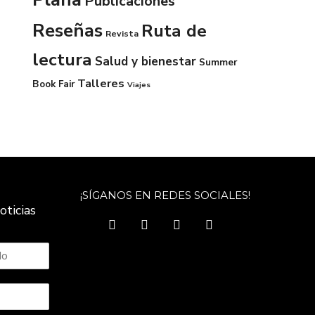
Publicaciones
Reseñas
Ruta de
Revista
lectura
Salud y bienestar
Summer
Talleres
Book Fair
Viajes
¡SÍGANOS EN REDES SOCIALES!
oticias
facebook
twitter
instagram
youtube