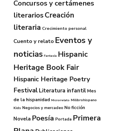
Concursos y certámenes
Creación
literarios
literaria
Crecimiento personal
Eventos y
Cuento y relato
noticias
Hispanic
Fantasía
Heritage Book Fair
Hispanic Heritage Poetry
Festival
Literatura infantil
Mes
de la hispanidad
Milibrohispano
Microrrelato
No ficción
Negocios y mercadeo
Kids
Primera
Poesía
Novela
Portada
Plana