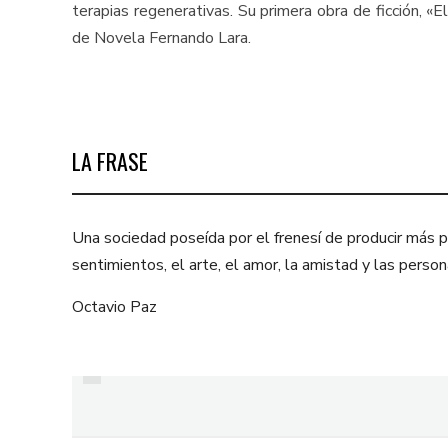
terapias regenerativas. Su primera obra de ficción, «E
de Novela Fernando Lara.
LA FRASE
Una sociedad poseída por el frenesí de producir más pa
sentimientos, el arte, el amor, la amistad y las per
Octavio Paz
PREVIOUS
EL NIÑO QUE ME
PERDONÓ LA VIDA DE
ARMANDO CAICEDO