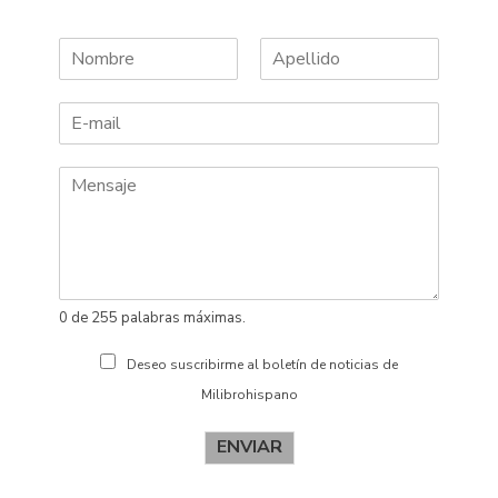
N
A
o
p
m
e
b
l
r
l
e
i
d
o
s
0 de 255 palabras máximas.
Deseo suscribirme al boletín de noticias de
Milibrohispano
ENVIAR