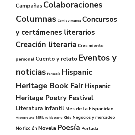
Colaboraciones
Campañas
Columnas
Concursos
Comic y manga
y certámenes literarios
Creación literaria
Crecimiento
Eventos y
Cuento y relato
personal
noticias
Hispanic
Fantasía
Heritage Book Fair
Hispanic
Heritage Poetry Festival
Literatura infantil
Mes de la hispanidad
Negocios y mercadeo
Milibrohispano Kids
Microrrelato
Poesía
Novela
No ficción
Portada