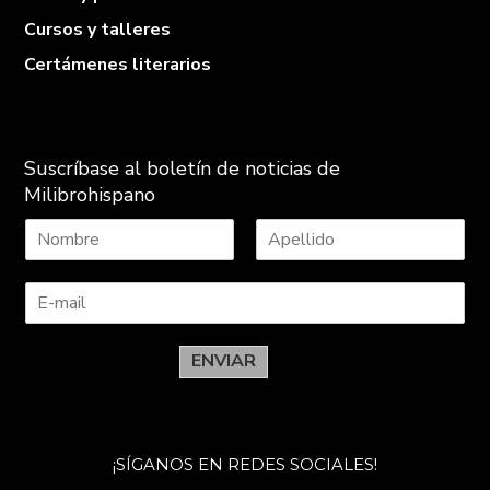
Cursos y talleres
Certámenes literarios
Suscríbase al boletín de noticias de
Milibrohispano
N
A
o
p
m
e
b
l
r
l
e
i
ENVIAR
d
o
s
¡SÍGANOS EN REDES SOCIALES!