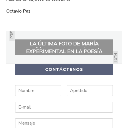
Octavio Paz
PREVIOUS
LA ÚLTIMA FOTO DE MARÍA
¿QUÉ ES LO NUEVO, LO
EXPERIMENTAL EN LA POESÍA
NEXT
ACTUAL?
CONTÁCTENOS
N
A
o
p
m
e
b
l
r
l
e
i
d