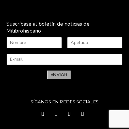
Suscríbase al boletín de noticias de
Milibrohispano
N
A
o
p
m
e
b
l
r
l
e
i
ENVIAR
d
o
s
¡SÍGANOS EN REDES SOCIALES!
facebook
twitter
instagram
youtube