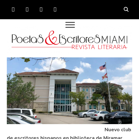
FACEBOOK
TWITTER
INSTAGRAM
YOUTUBE
Nuevo club
de escritores hispanos en biblioteca de Miramar.