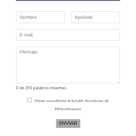
N
A
o
p
m
e
b
l
r
l
e
i
d
o
s
0 de 255 palabras máximas.
Deseo suscribirme al boletín de noticias de
Milibrohispano
ENVIAR