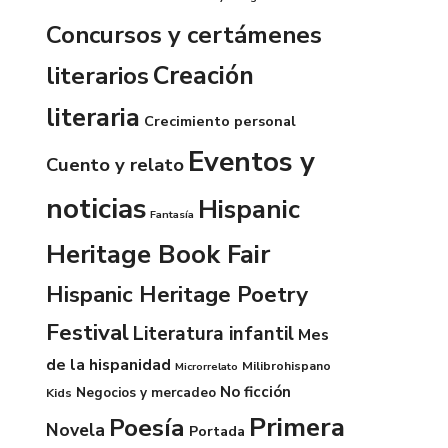
Concursos y certámenes
Creación
literarios
literaria
Crecimiento personal
Eventos y
Cuento y relato
noticias
Hispanic
Fantasía
Heritage Book Fair
Hispanic Heritage Poetry
Festival
Literatura infantil
Mes
de la hispanidad
Milibrohispano
Microrrelato
No ficción
Negocios y mercadeo
Kids
Primera
Poesía
Novela
Portada