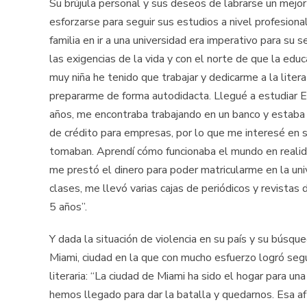
Su brújula personal y sus deseos de labrarse un mejor 
esforzarse para seguir sus estudios a nivel profesiona
familia en ir a una universidad era imperativo para su 
las exigencias de la vida y con el norte de que la edu
muy niña he tenido que trabajar y dedicarme a la litera
prepararme de forma autodidacta. Llegué a estudiar Ec
años, me encontraba trabajando en un banco y estab
de crédito para empresas, por lo que me interesé en s
tomaban. Aprendí cómo funcionaba el mundo en realida
me prestó el dinero para poder matricularme en la un
clases, me llevó varias cajas de periódicos y revistas
5 años”.
Y dada la situación de violencia en su país y su búsqu
Miami, ciudad en la que con mucho esfuerzo logró segu
literaria: “La ciudad de Miami ha sido el hogar para u
hemos llegado para dar la batalla y quedarnos. Esa afl