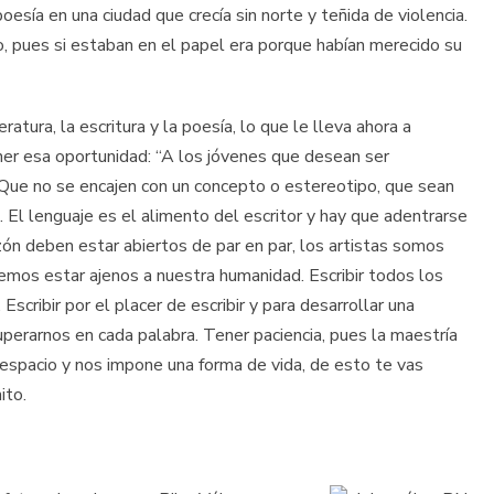
oesía en una ciudad que crecía sin norte y teñida de violencia.
gro, pues si estaban en el papel era porque habían merecido su
atura, la escritura y la poesía, lo que le lleva ahora a
ner esa oportunidad: “A los jóvenes que desean ser
Que no se encajen con un concepto o estereotipo, que sean
io. El lenguaje es el alimento del escritor y hay que adentrarse
zón deben estar abiertos de par en par, los artistas somos
emos estar ajenos a nuestra humanidad. Escribir todos los
Escribir por el placer de escribir y para desarrollar una
 superarnos en cada palabra. Tener paciencia, pues la maestría
y espacio y nos impone una forma de vida, de esto te vas
ito.