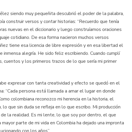
 Vélez siendo muy pequeñita descubrió el poder de la palabra,
abía construir versos y contar historias: “Recuerdo que tenía
ras nuevas en el diccionario y luego construíamos oraciones
guaje cotidiano. De esa forma nacieron muchos versos
ñez tiene esa licencia de libre expresión y en esa libertad el
 e inmensa alegría. He sido feliz escribiendo. Cuando cumplí
, cuentos y los primeros trazos de lo que sería mi primer
sabe expresar con tanta creatividad y efecto se quedó en el
ena: “Cada persona está llamada a amar el lugar en donde
Como colombiana reconozco mi herencia en la historia, el
n, lo que sin duda se refleja en lo que escribo. Mi producción
 de la realidad. Es mi lente, lo que soy por dentro, el que
do la mayor parte de mi vida en Colombia ha dejado una impronta
lucionando con los años”.