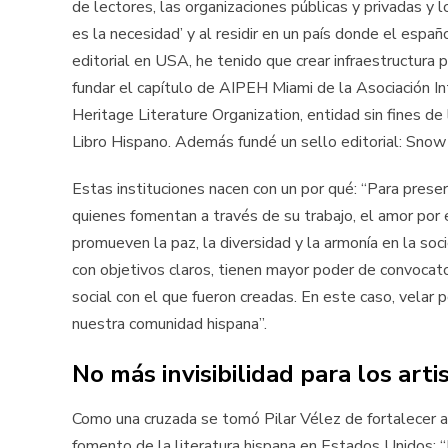
de lectores, las organizaciones públicas y privadas y l
es la necesidad’ y al residir en un país donde el espa
editorial en USA, he tenido que crear infraestructura 
fundar el capítulo de AIPEH Miami de la Asociación In
Heritage Literature Organization, entidad sin fines de
Libro Hispano. Además fundé un sello editorial: Snow 
Estas instituciones nacen con un por qué: “Para preser
quienes fomentan a través de su trabajo, el amor por el
promueven la paz, la diversidad y la armonía en la soc
con objetivos claros, tienen mayor poder de convocato
social con el que fueron creadas. En este caso, velar p
nuestra comunidad hispana”.
No más invisibilidad para los art
Como una cruzada se tomó Pilar Vélez de fortalecer a l
fomento de la literatura hispana en Estados Unidos: “