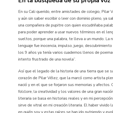
En la búsqueda de su propia voz
En su Cali querido, entre amistades de colegio, Pilar
y aún sin saber escribir o leer con dominio pleno, ya s
una compañera de pupitre con quien escudriñaba palab
para poder aprender a usar nuevos términos en el len
sueltos, porque una palabra, te lleva a un mundo. La ni
lenguaje fue inocencia, impulso, juego, descubrimiento
los 9 años ya tenía varios cuadernos llenos de poemas
intento frustrado de una novela”.
Así que el legado de la historia de una tierra que se 
corazón de Pilar Vélez, que la marcó como artista pl
nació y en el que se forjaron sus memorias y afectos. 
folclore, la creatividad y los valores de una gran nació
literaria se basa en historias reales y en mi percepción
sirve de vitral en mi creación literaria. El haber vivi
en quién soy y estas raíces se han ido nutriendo y evo