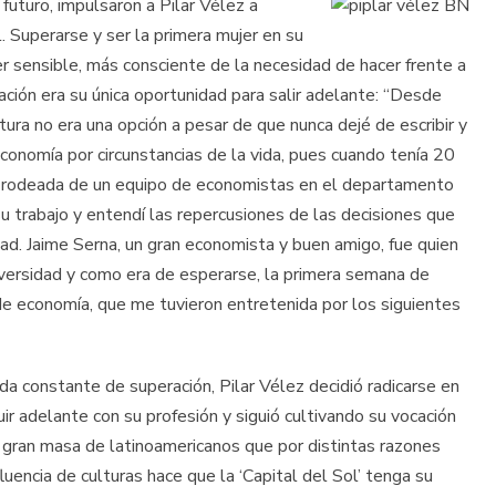
futuro, impulsaron a Pilar Vélez a
l. Superarse y ser la primera mujer en su
ser sensible, más consciente de la necesidad de hacer frente a
cación era su única oportunidad para salir adelante: “Desde
tura no era una opción a pesar de que nunca dejé de escribir y
onomía por circunstancias de la vida, pues cuando tenía 20
a rodeada de un equipo de economistas en el departamento
u trabajo y entendí las repercusiones de las decisiones que
d. Jaime Serna, un gran economista y buen amigo, fue quien
iversidad y como era de esperarse, la primera semana de
 de economía, que me tuvieron entretenida por los siguientes
eda constante de superación, Pilar Vélez decidió radicarse en
ir adelante con su profesión y siguió cultivando su vocación
na gran masa de latinoamericanos que por distintas razones
uencia de culturas hace que la ‘Capital del Sol’ tenga su