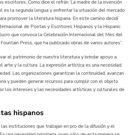
os escritores. Como dice el refrán ‘La madre de la invención
ñol es la segunda lengua y enfrentar la situación del mercado
para promover la literatura hispana. En este camino decidí
ternacional de Poetas y Escritores Hispanos y la Hispanic
 lucro que convoca la Celebración Internacional del Mes del
Fountain Press, que ha publicado obras de varios autores”.
var el patrimonio de nuestra literatura y brindar apoyo a
 arte y la cultura. La expresión artística es una necesidad,
iedad. Las organizaciones garantizan la continuidad, avanzan
ria y pueden generar recursos para cumplir con el objeto
or los intereses y las necesidades artísticas y culturales de
istas hispanos
as instituciones que trabajan en pro de la difusión y el
Es una necesidad prioritaria, pues sólo de esta manera se