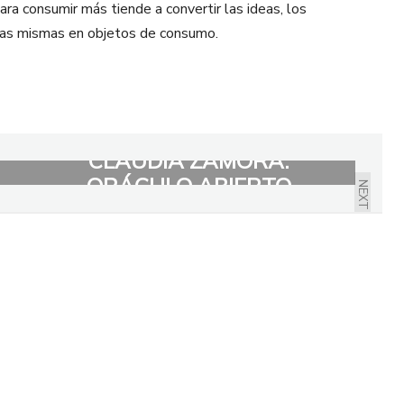
ra consumir más tiende a convertir las ideas, los
sonas mismas en objetos de consumo.
CLAUDIA ZAMORA:
ORÁCULO ABIERTO
NEXT