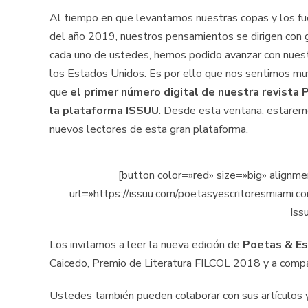
Al tiempo en que levantamos nuestras copas y los fueg
del año 2019, nuestros pensamientos se dirigen con gr
cada uno de ustedes, hemos podido avanzar con nuestr
los Estados Unidos. Es por ello que nos sentimos mu
que
el primer número digital de nuestra revista
la plataforma ISSUU
. Desde esta ventana, estarem
nuevos lectores de esta gran plataforma.
[button color=»red» size=»big» align
url=»https://issuu.com/poetasyescritoresmiami
Iss
Los invitamos a leer la nueva edición de
Poetas & Es
Caicedo, Premio de Literatura FILCOL 2018 y a compar
Ustedes también pueden colaborar con sus artículos y