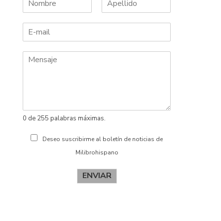
N
A
o
p
m
e
b
l
r
l
e
i
d
o
s
0 de 255 palabras máximas.
Deseo suscribirme al boletín de noticias de
Milibrohispano
ENVIAR