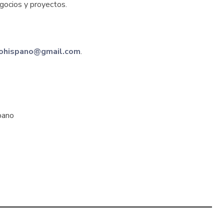
egocios y proyectos.
rohispano@gmail.com
.
spano