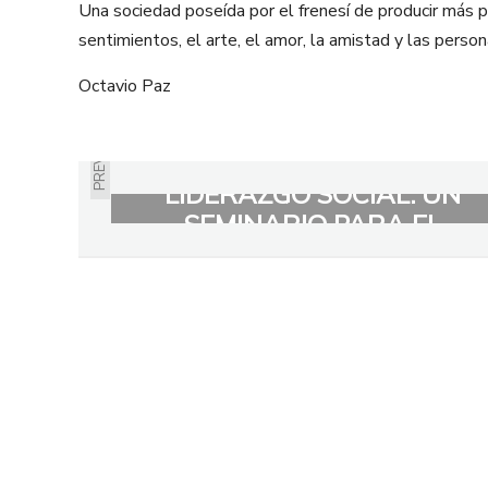
Una sociedad poseída por el frenesí de producir más pa
sentimientos, el arte, el amor, la amistad y las per
Octavio Paz
PREVIOUS
CERTIFICADO EN
LIDERAZGO SOCIAL: UN
SEMINARIO PARA EL
SIGLO XXI