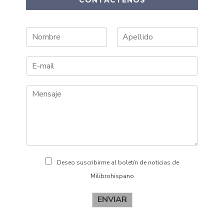
CONTÁCTENOS
N
A
o
p
m
e
b
l
r
l
e
i
d
o
s
Deseo suscribirme al boletín de noticias de
Milibrohispano
ENVIAR