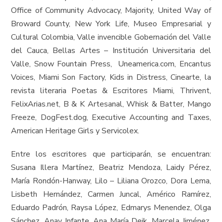
Office of Community Advocacy, Majority, United Way of
Broward County, New York Life, Museo Empresarial y
Cultural Colombia, Valle invencible Gobernación del Valle
del Cauca, Bellas Artes – Institución Universitaria del
Valle, Snow Fountain Press, Uneamerica.com, Encantus
Voices, Miami Son Factory, Kids in Distress, Cinearte, la
revista literaria Poetas & Escritores Miami, Thrivent,
FelixArias.net, B & K Artesanal, Whisk & Batter, Mango
Freeze, DogFest.dog, Executive Accounting and Taxes,
American Heritage Girls y Servicolex.
Entre los escritores que participarán, se encuentran:
Susana Illera Martínez, Beatriz Mendoza, Laidy Pérez,
María Rondón-Hanway, Lilo – Liliana Orozco, Dora Lema,
Lisbeth Hernández, Carmen Juncal, Américo Ramírez,
Eduardo Padrón, Raysa López, Edmarys Menendez, Olga
Sánchez, Anay Infante, Ana María Deik, Marcela Jiménez,