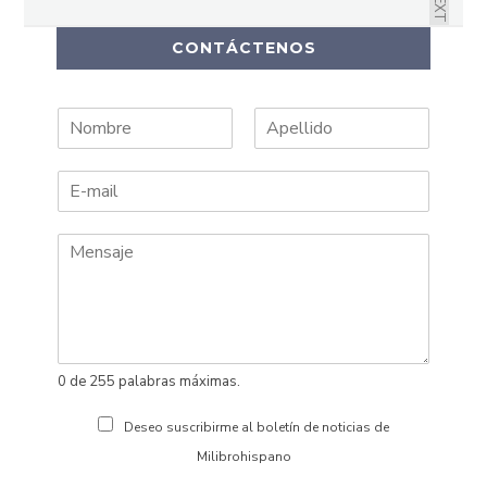
NEXT
CONTÁCTENOS
N
A
o
p
m
e
b
l
r
l
e
i
d
o
s
0 de 255 palabras máximas.
Deseo suscribirme al boletín de noticias de
Milibrohispano