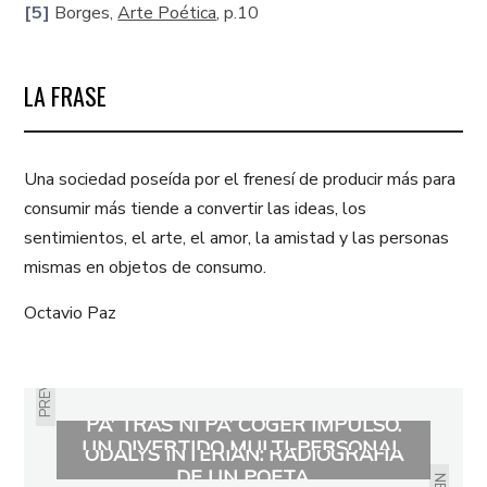
[5]
Borges,
Arte Poética
, p.10
LA FRASE
Una sociedad poseída por el frenesí de producir más para
consumir más tiende a convertir las ideas, los
sentimientos, el arte, el amor, la amistad y las personas
mismas en objetos de consumo.
Octavio Paz
PREVIOUS
PA’ TRAS NI PA’ COGER IMPULSO.
UN DIVERTIDO MULTI-PERSONAL.
ODALYS INTERIÁN: RADIOGRAFÍA
DE UN POETA.