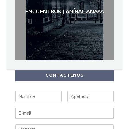
ENCUENTROS | ANÍBAL ANAYA
CONTÁCTENOS
N
A
o
p
m
e
b
l
r
l
e
i