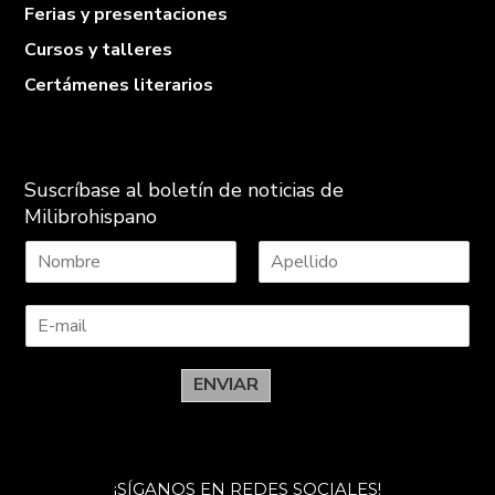
Ferias y presentaciones
Cursos y talleres
Certámenes literarios
Suscríbase al boletín de noticias de
Milibrohispano
N
A
o
p
m
e
b
l
r
l
e
i
ENVIAR
d
o
s
¡SÍGANOS EN REDES SOCIALES!