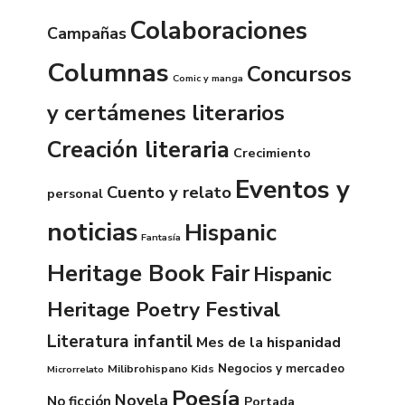
Colaboraciones
Campañas
Columnas
Concursos
Comic y manga
y certámenes literarios
Creación literaria
Crecimiento
Eventos y
Cuento y relato
personal
noticias
Hispanic
Fantasía
Heritage Book Fair
Hispanic
Heritage Poetry Festival
Literatura infantil
Mes de la hispanidad
Negocios y mercadeo
Milibrohispano Kids
Microrrelato
Poesía
Novela
No ficción
Portada