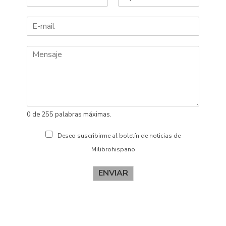
N
A
o
p
m
e
b
l
r
l
e
i
d
o
s
0 de 255 palabras máximas.
Deseo suscribirme al boletín de noticias de
Milibrohispano
ENVIAR