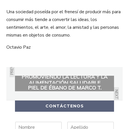
Una sociedad poseída por el frenesí de producir más para
consumir más tiende a convertir las ideas, los
sentimientos, el arte, el amor, la amistad y las personas
mismas en objetos de consumo.
Octavio Paz
PREVIOUS
PROMOVIENDO LA LECTURA Y LA
PRESENTACIÓN DE LA NOVELA
ALIMENTACIÓN SALUDABLE
PIEL DE ÉBANO DE MARCO T.
NEXT
ROBAYO
CONTÁCTENOS