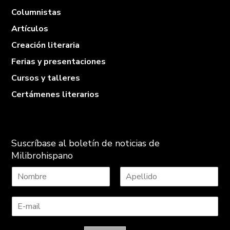
Columnistas
Artículos
Creación literaria
Ferias y presentaciones
Cursos y talleres
Certámenes literarios
Suscríbase al boletín de noticias de
Milibrohispano
N
A
o
p
m
e
b
l
r
l