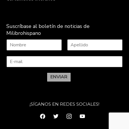
Suscríbase al boletín de noticias de
Milibrohispano
N
A
o
p
m
e
b
l
r
l
e
i
ENVIAR
d
o
s
¡SÍGANOS EN REDES SOCIALES!
facebook
twitter
instagram
youtube