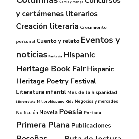
Concursos
Comic y manga
y certámenes literarios
Creación literaria
Crecimiento
Eventos y
Cuento y relato
personal
noticias
Hispanic
Fantasía
Heritage Book Fair
Hispanic
Heritage Poetry Festival
Literatura infantil
Mes de la hispanidad
Negocios y mercadeo
Milibrohispano Kids
Microrrelato
Poesía
Novela
No ficción
Portada
Primera Plana
Publicaciones
Reseñas
Ruta de lectura