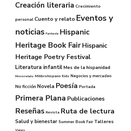
Creación literaria
Crecimiento
Eventos y
Cuento y relato
personal
noticias
Hispanic
Fantasía
Heritage Book Fair
Hispanic
Heritage Poetry Festival
Literatura infantil
Mes de la hispanidad
Negocios y mercadeo
Milibrohispano Kids
Microrrelato
Poesía
Novela
No ficción
Portada
Primera Plana
Publicaciones
Reseñas
Ruta de lectura
Revista
Salud y bienestar
Talleres
Summer Book Fair
Viajes