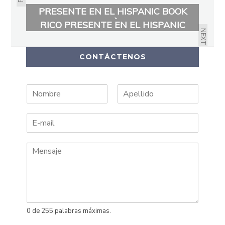
NORA VIDAL TORRES POR PERÚ
PRESENTE EN EL HISPANIC BOOK
NORA CRUZ ROQUE DE PUERTO
FAIR 2018
RICO PRESENTE EN EL HISPANIC
NEXT
BOOK FAIR 2018
CONTÁCTENOS
N
A
o
p
m
e
b
l
r
l
e
i
d
o
s
0 de 255 palabras máximas.