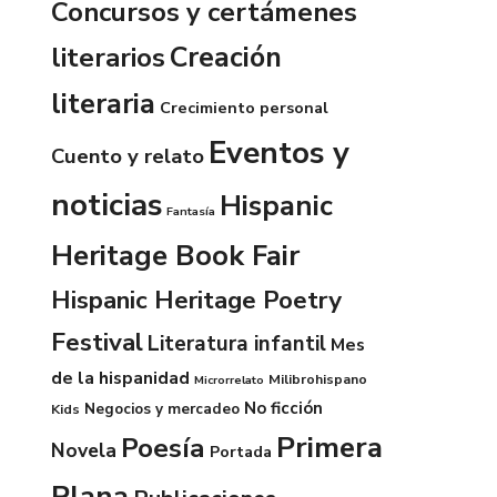
Concursos y certámenes
Creación
literarios
literaria
Crecimiento personal
Eventos y
Cuento y relato
noticias
Hispanic
Fantasía
Heritage Book Fair
Hispanic Heritage Poetry
Festival
Literatura infantil
Mes
de la hispanidad
Milibrohispano
Microrrelato
No ficción
Negocios y mercadeo
Kids
Primera
Poesía
Novela
Portada
Plana