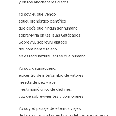
y en los anocheceres claros
Yo soy, el que venció
aquel pronóstico científico
que decía que ningún ser humano
sobreviviría en las islas Galápagos
Sobreviví, sobreviví aislado
del continente lejano
en estado natural, antes que humano
Yo soy, galapagueño,
epicentro de intercambio de valores
mezcla de pez y ave
Testimonió único de delfines,
voz de sobrevivientes y cormoranes
Yo soy el paisaje de eternos viajes
de largas caminatas en busca del vértice del agua