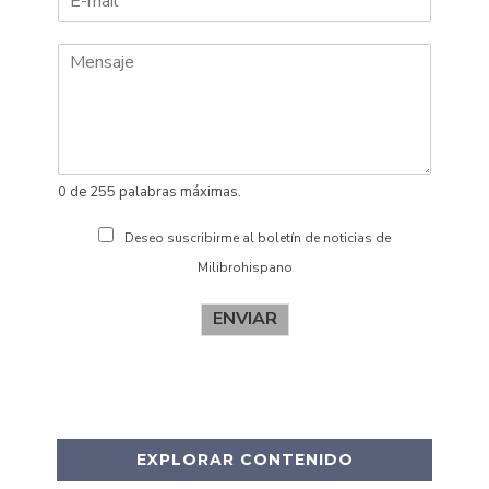
m
e
b
l
r
l
e
i
d
o
s
0 de 255 palabras máximas.
Deseo suscribirme al boletín de noticias de
Milibrohispano
ENVIAR
EXPLORAR CONTENIDO