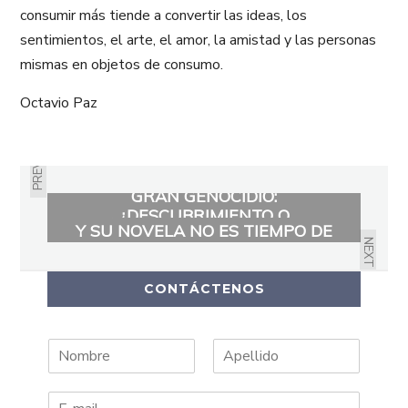
consumir más tiende a convertir las ideas, los
sentimientos, el arte, el amor, la amistad y las personas
mismas en objetos de consumo.
Octavio Paz
PREVIOUS
MARCO T. ROBAYO AUTOR DE EL
GRAN GENOCIDIO:
MARGARITA DAGER-USCOCOVICH
¿DESCUBRIMIENTO O
Y SU NOVELA NO ES TIEMPO DE
EXTERMINIO?
NEXT
MORIR
CONTÁCTENOS
N
A
o
p