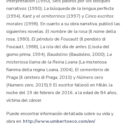
interpretación
(1990),
Seis paseos por los bosques
narrativos
(1990),
La búsqueda de la lengua perfecta
(1994),
Kant y el ornitorrinco
(1997) y
Cinco escritos
morales
(1998). En cuanto a su obra narrativa, publicó las
siguientes novelas:
El nombre de la rosa
(Il nome della
rosa, 1980),
El péndulo de Foucault
(Il pendolo di
Foucault, 1988),
La isla del día de antes
(L’isola del
giorno prima, 1994),
Baudolino
(Baudolino, 2000),
La
misteriosa llama de la Reina Loana
(La misteriosa
fiamma della regina Loana, 2004),
El cementerio de
Praga
(Il cimitero di Praga, 2010) y
Número cero
(Numero zero, 2015).9 El escritor falleció en Milán, la
noche del 19 de febrero de 2016, a la edad de 84 años,
víctima del cáncer.
Puede encontrar información detallada sobre su vida y
obra en:
http://www.umbertoeco.com/en/