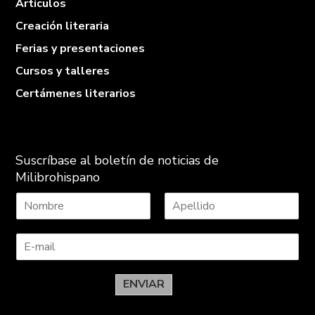
Artículos
Creación literaria
Ferias y presentaciones
Cursos y talleres
Certámenes literarios
Suscríbase al boletín de noticias de
Milibrohispano
N
A
o
p
m
e
b
l
r
l
e
i
ENVIAR
d
o
s