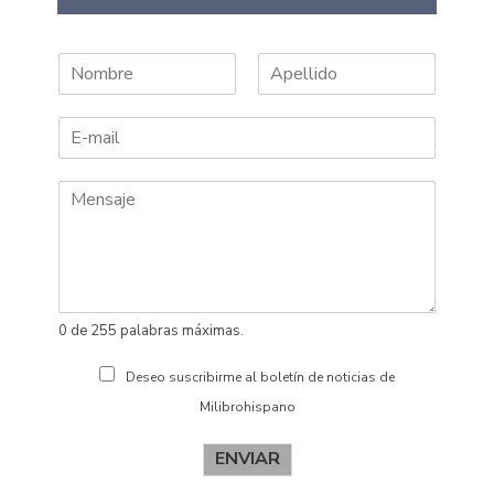
N
A
o
p
m
e
b
l
r
l
e
i
d
o
s
0 de 255 palabras máximas.
Deseo suscribirme al boletín de noticias de
Milibrohispano
ENVIAR