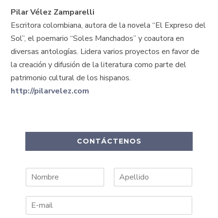
Pilar Vélez Zamparelli
Escritora colombiana, autora de la novela “El Expreso del
Sol”, el poemario “Soles Manchados” y coautora en
diversas antologías. Lidera varios proyectos en favor de
la creación y difusión de la literatura como parte del
patrimonio cultural de los hispanos.
http://pilarvelez.com
CONTÁCTENOS
N
A
o
p
m
e
b
l