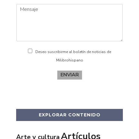
r
l
e
i
d
o
s
Deseo suscribirme al boletín de noticias de
Milibrohispano
ENVIAR
EXPLORAR CONTENIDO
Artículos
Arte y cultura