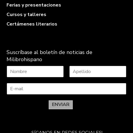
Ferias y presentaciones
Cursos y talleres
Certámenes literarios
Suscríbase al boletín de noticias de
Milibrohispano
N
A
o
p
m
e
b
l
r
l
e
i
ENVIAR
d
o
s
¡SÍGANOS EN REDES SOCIALES!