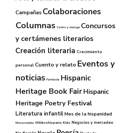
Colaboraciones
Campañas
Columnas
Concursos
Comic y manga
y certámenes literarios
Creación literaria
Crecimiento
Eventos y
Cuento y relato
personal
noticias
Hispanic
Fantasía
Heritage Book Fair
Hispanic
Heritage Poetry Festival
Literatura infantil
Mes de la hispanidad
Negocios y mercadeo
Milibrohispano Kids
Microrrelato
Poesía